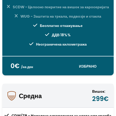
SCDW - Целосно покритие на вишок за каросеријата
WUG - Заштита на тркала, подвозје и стакла
Бесплатно откажување
ДДВ 18%%
Неограничена километража
0€
ИЗБРАНО
/на ден
Вишок:
Средна
299€
CDW/TP - Намалена одговорност за штета или кражба