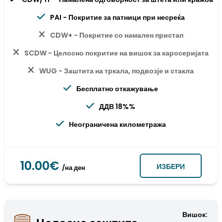
PAI - Покритие за патници при несреќа
CDW+ - Покритие со намален пристап
SCDW - Целосно покритие на вишок за каросеријата
WUG - Заштита на тркала, подвозје и стакла
Бесплатно откажување
ДДВ 18%%
Неограничена километража
10.00€
ИЗБЕРИ
/на ден
Вишок: