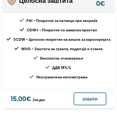
Целосна заштита
0€
PAI - Покритие за патници при несреќа
CDW+ - Покритие со намален пристап
SCDW - Целосно покритие на вишок за каросеријата
WUG - Заштита на тркала, подвозје и стакла
Бесплатно откажување
ДДВ 18%%
Неограничена километража
15.00€
ИЗБЕРИ
/на ден