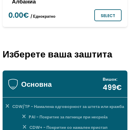
Албаниа
0.00€
SELECT
/ Еднократно
Изберете ваша заштита
Вишок:
Основна
499€
CDW/TP - Намалена одговорност за штета или кражба
PAI - Покритие за патници при несреќа
CDW+ - Покритие со намален пристап