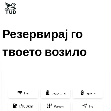
Резервирај го
твоето возило
Не
седишта
врати
l/100km
Рачен
Не