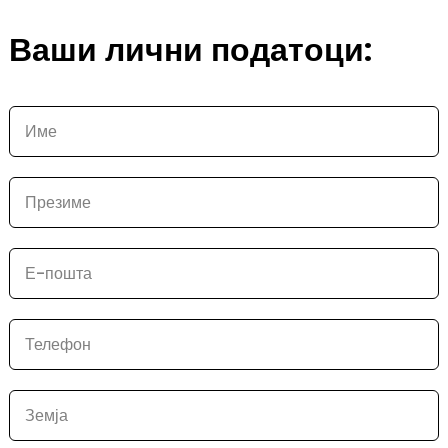
Ваши лични податоци:
Име
Презиме
Е-пошта
Телефон
Земја